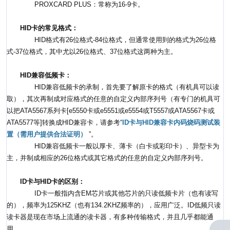
PROXCARD PLUS：常称为16-9卡。
HID卡的常见格式：
HID格式有26位格式-84位格式，但通常使用到的格式为26位格
式-37位格式，其中尤以26位格式、37位格式这两种为主。
HID兼容低频卡：
HID兼容低频卡的承制，首先要了解原卡的格式（有机具可以读
取），其次再制成对应格式的任意的自定义内部序列号（有专门的机具可
以把ATA5567系列卡[e5550卡或e5551或e5554或T5557或ATA5567卡或
ATA5577等]转换成HID兼容卡，请参考“
ID卡与HID兼容卡内码烧码测试装
置（需用户提供合法证明）
”。
HID兼容低频卡一般以厚卡、薄卡（白卡或彩印卡）、异型卡为
主，并制成相应的26位格式或其它格式的任意的自定义内部序列号。
ID卡与HID卡的区别：
ID卡一般指内含EM芯片或其他芯片的只读低频卡片（也有读写
的），频率为125KHZ（也有134.2KHZ频率的），应用广泛。ID低频只读
读卡器是现在市场上流通的读卡器，有多种传输格式，并且几乎都能通
用。