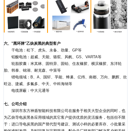
六、"黑环牌"乙炔炭黑的典型客户
干电池：松下、虎头、永备、劲量、GP等
铅酸电池：超威、天能、骆驼、风帆、GS、VARTA等
轮胎胶囊：米其林、固特异、固铂、住友橡胶、横滨橡胶、东洋轮
胎、韩泰、锦湖、耐克森、中策等
锂电领域：B、A、国轩、孚能、蜂巢、亿纬、南都、万向、鹏辉、欣
旺达、捷威、多氟多、中天、中科海纳等
电缆屏蔽：中大元通等
七、公司介绍
深圳市东方神盾智能科技有限公司在服务于相关大型企业的同时，也
为乙炔导电炭黑各应用领域的其它客户提供优质的灵活服务，包括但不限
于：进口导电炭黑的国产替代型号建议、测试小样的必要库存、小批量采
购的准时发货、及时回复与定期跟进、配合总厂研发部门解决客户相关技