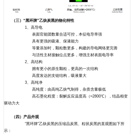
（三）“黑环牌”乙炔炭黑的物化特性
1、高导电
表面官能团数量合适可控，本征电导率强
具有更强的吸液、保液能力
等量添加时，颗粒数更多，构建的导电网络更完善
与活性主材接触位点更多，增强主材表面电导率
2、高结构
拥有更小的原生颗粒，更高的一次结构
高度发达的支链结构，吸液量大
3、高纯净
高纯度：由高纯乙炔气制得，杂质含量极低
高石墨化程度：裂解反应温度高（≈2800℃），结晶相变
驱动力大
（四）产品外观
“黑环牌”乙炔炭黑的压缩品炭黑、粒状炭黑的直观图如下所
示：