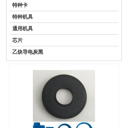
特种卡
特种机具
通用机具
芯片
乙炔导电炭黑