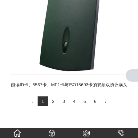
能读ID卡、5567卡、MF1卡与ISO15693卡的双频双协议读头
‹
1
2
3
4
5
6
›
产品中心
关于我们
导电知识体系
客户服务